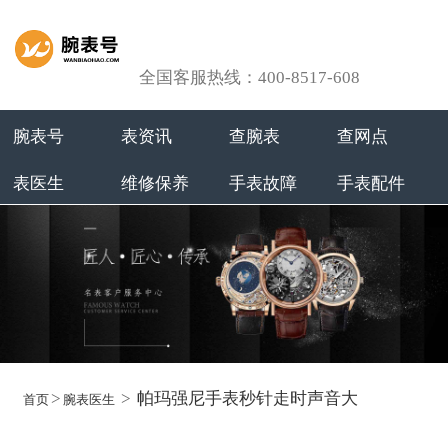
全国客服热线：400-8517-608
腕表号
表资讯
查腕表
查网点
表医生
维修保养
手表故障
手表配件
>
>
帕玛强尼手表秒针走时声音大
首页
腕表医生