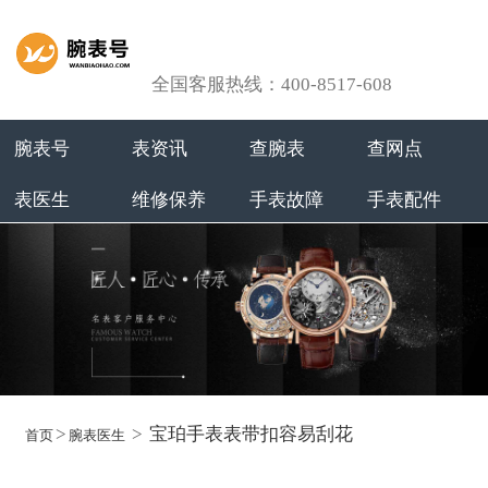
全国客服热线：400-8517-608
腕表号
表资讯
查腕表
查网点
表医生
维修保养
手表故障
手表配件
>
>
宝珀手表表带扣容易刮花
首页
腕表医生