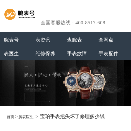
全国客服热线：400-8517-608
腕表号
表资讯
查腕表
查网点
表医生
维修保养
手表故障
手表配件
>
>
宝珀手表把头坏了修理多少钱
首页
腕表医生